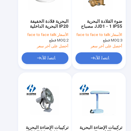
ضوء القلادة البحرية
البحرية قلادة الخفيفة
JJD1 - 1 IP55 مصباح
IP20 البحرية الداخلية
تحذير دوار بحري عالي
جولة مصباح السقف
الأسعار:
face to face to talk
الأسعار:
face to face talk
الطاقة من الفولاذ المقاوم
المتوهج CPD30-1
3 قطع
MOQ:
2 قطع
MOQ:
للصدأ
أحصل على آخر سعر
أحصل على آخر سعر
ﺎﺘﺼﻟ ﺍﻶﻧ
ﺎﺘﺼﻟ ﺍﻶﻧ
مسكن
منتجات
معلومات عنا
تركيبات الإضاءة البحرية
تركيبات الإضاءة البحرية