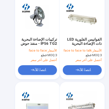
الفوانيس الفلورية LED
تركيبات الإضاءة البحرية
ذات الإضاءة البحرية
IP56 TG2 - منفذ حوض
المقاومة للماء مع jcy24-
بحري خارجي مقاوم للماء
الأسعار:
face to face to talk
الأسعار:
face to face
2e في حالات الطوارئ
لمبة متوهجة بحرية
3 قطع
MOQ:
3 قطع
MOQ:
أحصل على آخر سعر
أحصل على آخر سعر
ﺎﺘﺼﻟ ﺍﻶﻧ
ﺎﺘﺼﻟ ﺍﻶﻧ