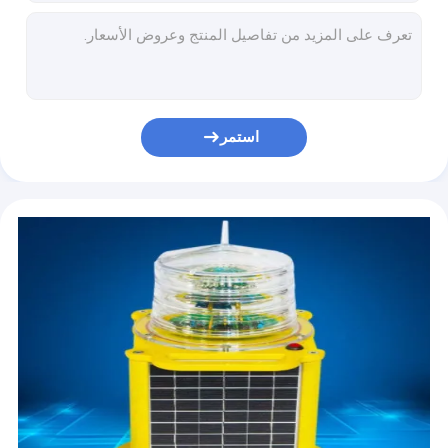
بلوب ملاحة أنبوبي بحري p28s 65 واط 220 فولت IMPA790434
مصباح ملاحة أنبوبي بحري p28s 60w 24v
الصابورة البحرية IP56 15W صابورة ضوء الفلورسنت
ضوء الفلورسنت البحري 12W
أباجورة بحرية من البولي كربونات DS7-1M S80 واقي الضوء البحري
استمر
واقي الضوء البحري DS7-2M S90
مصباح مقاوم للانفجار LED صناعي مقاوم للماء WHD97-III-L100 IP65
مصباح مقاوم للانفجار IP65 WHD97-III-L100 مصباح مقاوم للانفجار LED صناعي مقاوم للماء
أضواء الملاحة البحرية البلاستيكية CXH3-3P زورق بحري مقاوم للماء إشارة ملاحة الطوارئ LED ضوء
أضواء الملاحة البحرية البلاستيكية CXH6-3P زورق بحري مقاوم للماء إشارة ملاحة الطوارئ LED ضوء