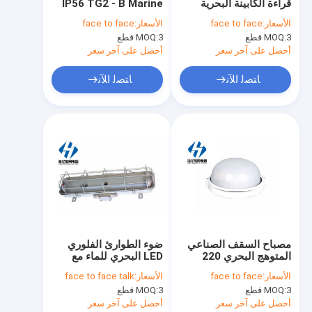
قراءة الكابينة البحرية
IP56 TG2 - B Marine
جولة في المعمل
مصباح LED CTD6
Outdoor Dock Port
الأسعار:
face to face
الأسعار:
face to face
المصباح المتوهج المقاوم
3 قطع
MOQ:
3 قطع
MOQ:
للماء
مراقبة الجودة
أحصل على آخر سعر
أحصل على آخر سعر
اتصل بنا
ﺎﺘﺼﻟ ﺍﻶﻧ
ﺎﺘﺼﻟ ﺍﻶﻧ
اطلب اقتباس
تركيب الضوء البحري
أضواء الملاحة البحرية
ضوء الفلورسنت البحري
مصباح السقف الصناعي
ضوء الطوارئ الفلوري
المتوهج البحري 220
LED البحري للماء مع
أضواء البحرية
فولت 60 وات
غطاء شبكي وغطاء
الأسعار:
face to face
الأسعار:
face to face talk
شبكي jcy32-2ef
ضوء قلادة البحرية
3 قطع
MOQ:
3 قطع
MOQ:
أحصل على آخر سعر
أحصل على آخر سعر