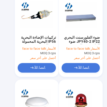
ضوء الفلورسنت البحري
تركيبات الإضاءة البحرية
JPY40-2 IP22 ضوء
IP56 البحرية المحمولة
الفلورسنت البحري
ضوء اليد CSD1
الأسعار:
face to face talk
الأسعار:
face to face talk
الداخلي للماء
MOQ:
3 cps
MOQ:
3 cps
أحصل على آخر سعر
أحصل على آخر سعر
ﺎﺘﺼﻟ ﺍﻶﻧ
ﺎﺘﺼﻟ ﺍﻶﻧ