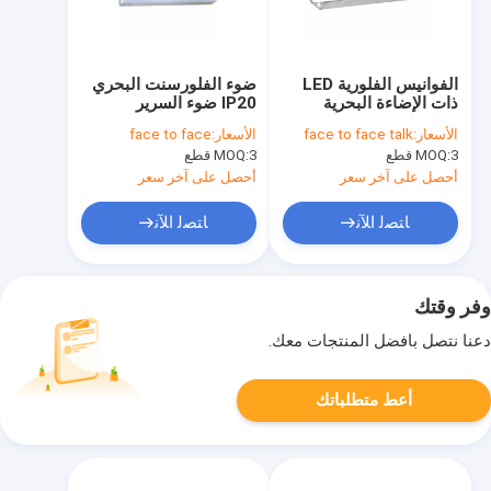
الفوانيس الفلورية LED
ضوء الفلورسنت البحري
ذات الإضاءة البحرية
IP20 ضوء السرير
المقاومة للماء مع
الفلوري المقاوم للماء
الأسعار:
face to face talk
الأسعار:
face to face
الطوارئ jcy42-2
JTY15 - 1A
3 قطع
MOQ:
3 قطع
MOQ:
أحصل على آخر سعر
أحصل على آخر سعر
ﺎﺘﺼﻟ ﺍﻶﻧ
ﺎﺘﺼﻟ ﺍﻶﻧ
وفر وقتك
دعنا نتصل بأفضل المنتجات معك.
أعط متطلباتك