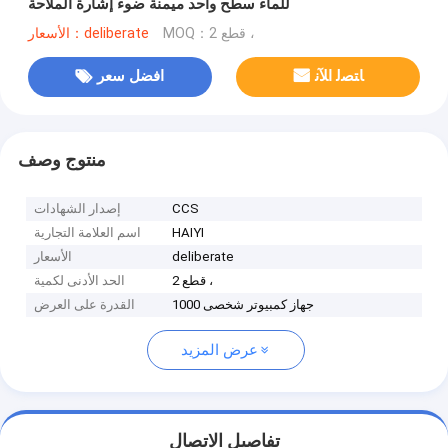
للماء سطح واحد ميمنة ضوء إشارة الملاحة
MOQ：2 قطع ،
الأسعار：deliberate
ﺎﺘﺼﻟ ﺍﻶﻧ
افضل سعر
منتوج وصف
CCS
إصدار الشهادات
HAIYI
اسم العلامة التجارية
deliberate
الأسعار
2 قطع ،
الحد الأدنى لكمية
جهاز كمبيوتر شخصى 1000
القدرة على العرض
عرض المزيد
تفاصيل الاتصال