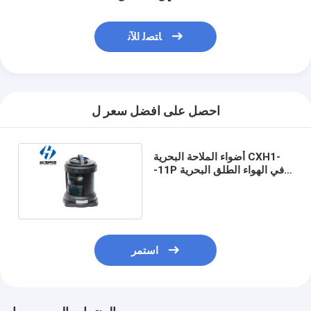
ﺎﺘﺼﻟ ﺍﻶﻧ
احصل على افضل سعر ل
أضواء الملاحة البحرية CXH1-
-11P في الهواء الطلق البحرية
للماء سطح واحد ميمنة ضوء
إشارة الملاحة
استمر