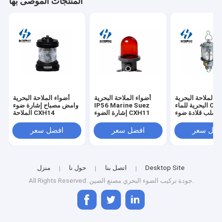
المنتجات الموصى بها
ء الملاحة البحرية
أضواء الملاحة البحرية
أضواء الملاحة البحرية
البحرية للماء CXH9-5
IP56 Marine Suez
وامض مصباح إشارة ضوء
الصلب قلادة ضوء
إشارة الضوء CXH11
الملاحة CXH14
الطوارئ للسفينة
فضل سعر
افضل سعر
افضل سعر
Desktop Site
اتصل بنا
حول نا
منزل
مصنع الصين.
All Rights Reserved. جودة
تركيب الضوء البحري