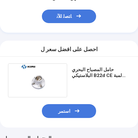
ﺎﺘﺼﻟ ﺍﻶﻧ
احصل على افضل سعر ل
حامل المصباح البحري
البلاستيكي B22d CE لمبة
الفلورسنت البحرية بقيادة
حامل المصباح
استمر