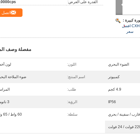
القدرة على العرض:
10000cps
اتصل
رة كبيرة :
افضل
سعر
مفصلة وصف الم
الضوء البحري
اللون:
لون أخ
كمبيوتر
اسم المنتج:
ضوء الملاحة البحر
4.9 كجم
طلب:
المرا
IP56
الرؤية:
3 نانومتر
قارب / سفينة / بحري
سلطة:
60 واط / 65 واط
فولت / 24 فولت