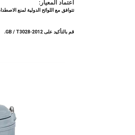
اعتماد المعيار:
تتوافق مع اللوائح الدولية لمنع الاصطدام في البحر ، 1972 وقواعد دخول ا
قم بالتأكيد على GB / T3028-2012.