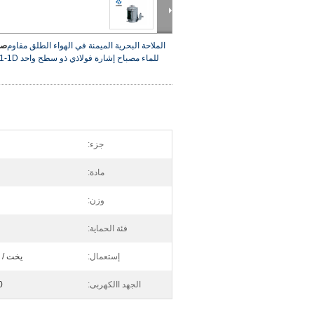
الملاحة البحرية الميمنة في الهواء الطلق مقاوم
صو
للماء مصباح إشارة فولاذي ذو سطح واحد CXH1-1D
جزء:
مادة:
وزن:
فئة الحماية:
إستعمال:
يخت / 
الجهد االكهربى:
220 