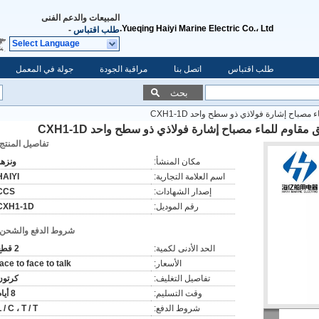
المبيعات والدعم الفنى
Yueqing Haiyi Marine Electric Co.، Ltd.
طلب اقتباس
-
Select Language
طلب اقتباس
اتصل بنا
مراقبة الجودة
جولة في المعمل
بحث
مصباح إشارة فولاذي ذو سطح واحد CXH1-1D
 مقاوم للماء مصباح إشارة فولاذي ذو سطح واحد CXH1-1D
تفاصيل المنتج:
مكان المنشأ:
ونزهو
اسم العلامة التجارية:
HAIYI
إصدار الشهادات:
CCS
رقم الموديل:
CXH1-1D
شروط الدفع والشحن:
الحد الأدنى لكمية:
2 قطع
الأسعار:
face to face to talk
تفاصيل التغليف:
كرتون
وقت التسليم:
8 أيام
شروط الدفع:
 / C ، T / T